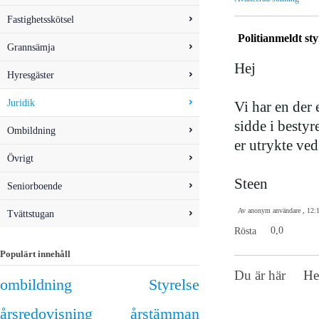
Fastighetsskötsel
Politianmeldt st
Grannsämja
Hej
Hyresgäster
Juridik
Vi har en der 
sidde i bestyr
Ombildning
er utrykte ve
Övrigt
Steen
Seniorboende
Av anonym användare , 12:
Tvättstugan
Rösta
0,0
Populärt innehåll
Du är här
H
ombildning
Styrelse
årsredovisning
årstämman