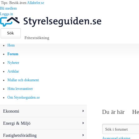
Tips: Besök även
Allabrfer.se
Bli medlem
Logga in
Hem
Forum
Nyheter
Artiklar
Mallar och dokument
Hitta leverantörer
Om Styrelseguiden.se
Ekonomi
Du är här
H
Energi & Miljö
Fastighetsförädling
Avancerad sökning