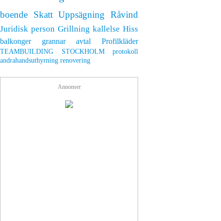
boende
Skatt
Uppsägning
Råvind
Juridisk person
Grillning
kallelse
Hiss
balkonger
grannar
avtal
Profilkläder
TEAMBUILDING STOCKHOLM
protokoll
andrahandsuthyrning
renovering
Annonser