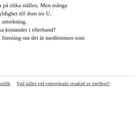
ika på olika ställen. Men många
yldighet till dom tre U.
 uttorkning.
a kostander i efterhand?
m förening om det är medlemmen som
uridik
Vad gäller vid vattenskada orsakad av medlem?