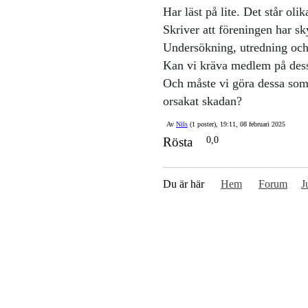
Har läst på lite. Det står ol
Skriver att föreningen har sk
Undersökning, utredning och
Kan vi kräva medlem på dess
Och måste vi göra dessa so
orsakat skadan?
Av
Nils
(1 poster), 19:11, 08 februari 2025
Rösta
0,0
Du är här
Hem
Forum
J