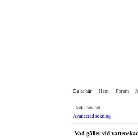
Du är här
Hem
Forum
J
Avancerad sökning
Vad gäller vid vattensk