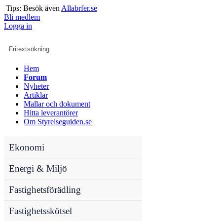
Tips: Besök även
Allabrfer.se
Bli medlem
Logga in
Hem
Forum
Nyheter
Artiklar
Mallar och dokument
Hitta leverantörer
Om Styrelseguiden.se
Ekonomi
Energi & Miljö
Fastighetsförädling
Fastighetsskötsel