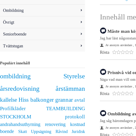
Ombildning
Innehåll me
Övrigt
Måste man kö
Seniorboende
Jag har läst någonstan
Tvättstugan
Av anonym användare , 1
Rösta
Populärt innehåll
Prisnivå vid 
ombildning
Styrelse
Säga vad man vill om v
Av anonym användare , 1
årsredovisning
årstämman
Rösta
kallelse
Hiss
balkonger
grannar
avtal
Profilkläder
TEAMBUILDING
Ombildning av
STOCKHOLM
protokoll
Jag såg häromdagen på
andrahandsuthyrning
renovering
kostnad
Av anonym användare , 2
boende
Skatt
Uppsägning
Råvind
Juridisk
Rösta