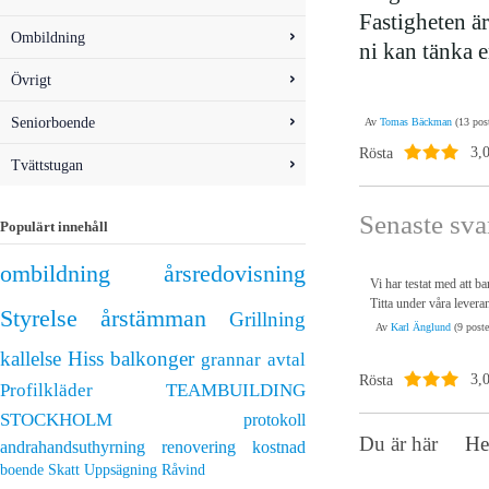
Fastigheten är
Ombildning
ni kan tänka e
Övrigt
Seniorboende
Av
Tomas Bäckman
(13 post
Rösta
3,
Tvättstugan
Senaste sva
Populärt innehåll
ombildning
årsredovisning
Vi har testat med att ba
Titta under våra levera
Styrelse
årstämman
Grillning
Av
Karl Änglund
(9 poste
kallelse
Hiss
balkonger
grannar
avtal
Rösta
3,
Profilkläder
TEAMBUILDING
STOCKHOLM
protokoll
Du är här
H
andrahandsuthyrning
renovering
kostnad
boende
Skatt
Uppsägning
Råvind