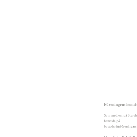
Genvägar
Föreningens hemsid
Hem
Mallar och dokument
Som medlem på Styrelse
Forum
Hitta leverantörer
hemsida på
Allabrfer.se
Nyheter
Annonsera hos oss
bostadsrättsföreningars
Artiklar
Om Styrelseguiden.se
Läs våra användarvillk