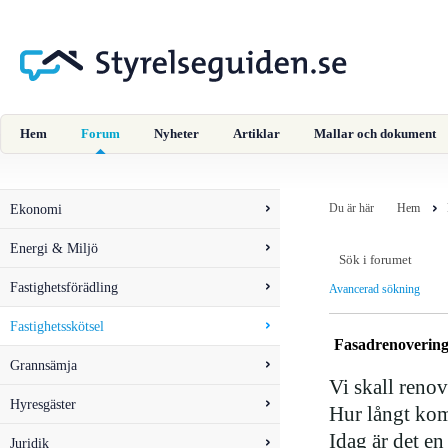
Hem
Forum
Nyheter
Artiklar
Mallar och dokument
Ekonomi
Du är här
Hem
Energi & Miljö
Fastighetsförädling
Avancerad sökning
Fastighetsskötsel
Fasadrenoverin
Grannsämja
Vi skall renov
Hyresgäster
Hur långt kom
Idag är det e
Juridik