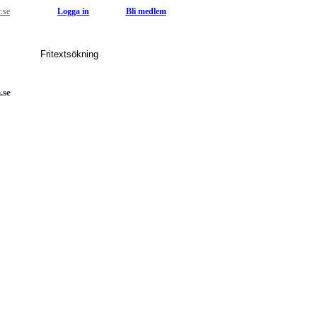
r.se
Logga in
Bli medlem
.se