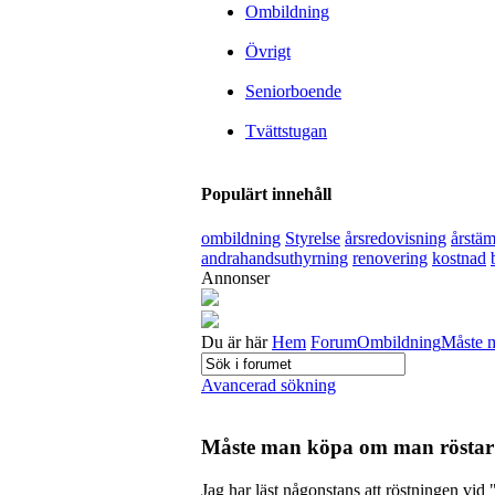
Ombildning
Övrigt
Seniorboende
Tvättstugan
Populärt innehåll
ombildning
Styrelse
årsredovisning
årstä
andrahandsuthyrning
renovering
kostnad
Annonser
Du är här
Hem
Forum
Ombildning
Måste m
Avancerad sökning
Måste man köpa om man röstar
Jag har läst någonstans att röstningen vid