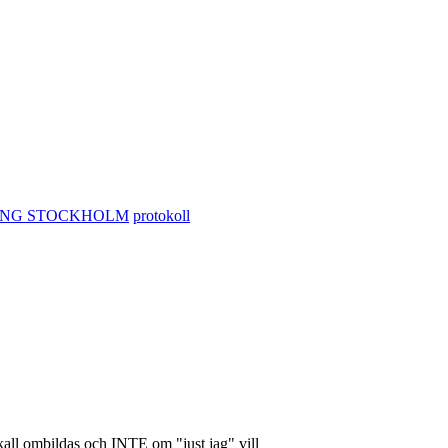
ING STOCKHOLM
protokoll
kall ombildas och INTE om "just jag" vill