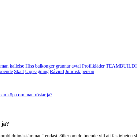
mman
kallelse
Hiss
balkonger
grannar
avtal
Profilkläder
TEAMBUILD
boende
Skatt
Uppsägning
Råvind
Juridisk person
an köpa om man röstar ja?
 ja?
 "ombildningsstämman" endast gäller om de boende vill att fastigheten s