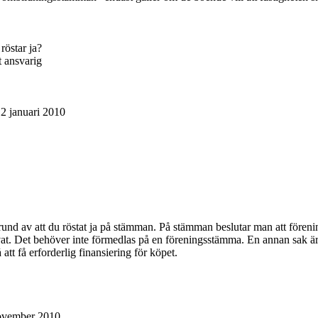
röstar ja?
t ansvarig
12 januari 2010
rund av att du röstat ja på stämman. På stämman beslutar man att föreni
privat. Det behöver inte förmedlas på en föreningsstämma. En annan sak ä
att få erforderlig finansiering för köpet.
november 2010