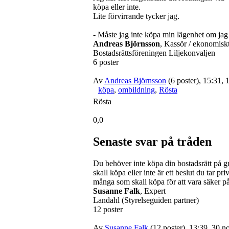
köpa eller inte.
Lite förvirrande tycker jag.
- Måste jag inte köpa min lägenhet om jag 
Andreas Björnsson
, Kassör / ekonomisk
Bostadsrättsföreningen Liljekonvaljen
6 poster
Av
Andreas Björnsson
(6 poster), 15:31, 
köpa
,
ombildning
,
Rösta
Rösta
0,0
Senaste svar på tråden
Du behöver inte köpa din bostadsrätt på g
skall köpa eller inte är ett beslut du tar 
många som skall köpa för att vara säker på 
Susanne Falk
, Expert
Landahl (Styrelseguiden partner)
12 poster
Av
Susanne Falk
(12 poster), 13:39, 30 