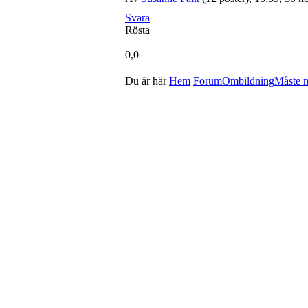
Svara
Rösta
0,0
Du är här
Hem
Forum
Ombildning
Måste m