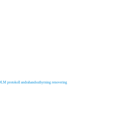
OLM
protokoll
andrahandsuthyrning
renovering