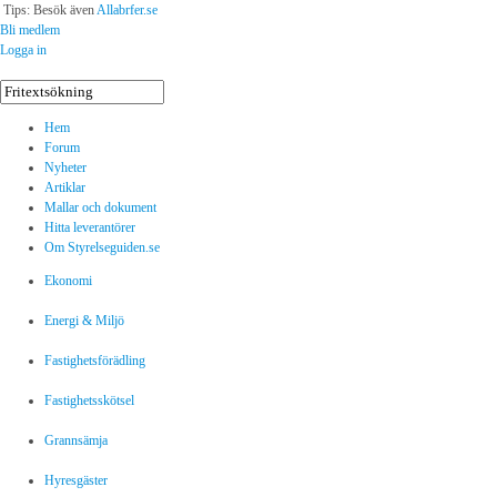
Tips: Besök även
Allabrfer.se
Bli medlem
Logga in
Hem
Forum
Nyheter
Artiklar
Mallar och dokument
Hitta leverantörer
Om Styrelseguiden.se
Ekonomi
Energi & Miljö
Fastighetsförädling
Fastighetsskötsel
Grannsämja
Hyresgäster