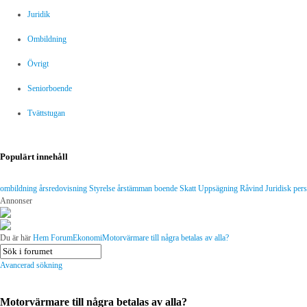
Juridik
Ombildning
Övrigt
Seniorboende
Tvättstugan
Populärt innehåll
ombildning
årsredovisning
Styrelse
årstämman
boende
Skatt
Uppsägning
Råvind
Juridisk per
Annonser
Du är här
Hem
Forum
Ekonomi
Motorvärmare till några betalas av alla?
Avancerad sökning
Motorvärmare till några betalas av alla?