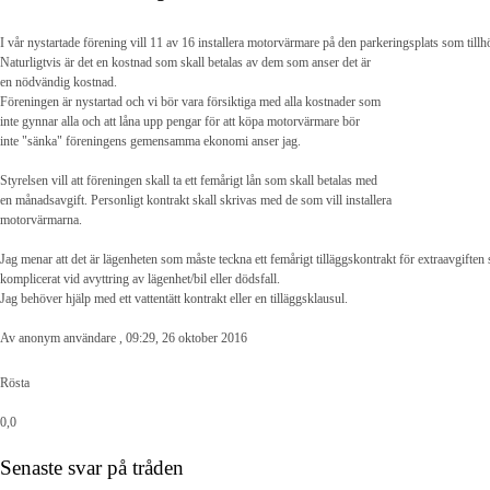
I vår nystartade förening vill 11 av 16 installera motorvärmare på den parkeringsplats som tillhö
Naturligtvis är det en kostnad som skall betalas av dem som anser det är
en nödvändig kostnad.
Föreningen är nystartad och vi bör vara försiktiga med alla kostnader som
inte gynnar alla och att låna upp pengar för att köpa motorvärmare bör
inte "sänka" föreningens gemensamma ekonomi anser jag.
Styrelsen vill att föreningen skall ta ett femårigt lån som skall betalas med
en månadsavgift. Personligt kontrakt skall skrivas med de som vill installera
motorvärmarna.
Jag menar att det är lägenheten som måste teckna ett femårigt tilläggskontrakt för extraavgifte
komplicerat vid avyttring av lägenhet/bil eller dödsfall.
Jag behöver hjälp med ett vattentätt kontrakt eller en tilläggsklausul.
Av anonym användare , 09:29, 26 oktober 2016
Rösta
0,0
Senaste svar på tråden