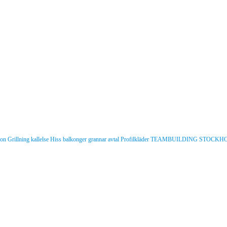
son
Grillning
kallelse
Hiss
balkonger
grannar
avtal
Profilkläder
TEAMBUILDING STOCKH