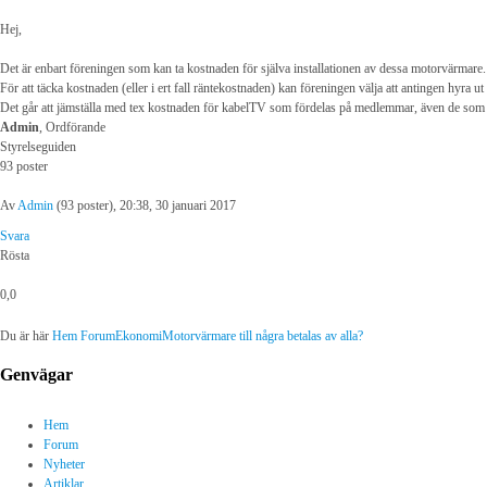
Hej,
Det är enbart föreningen som kan ta kostnaden för själva installationen av dessa motorvärmare.
För att täcka kostnaden (eller i ert fall räntekostnaden) kan föreningen välja att antingen hyra ut
Det går att jämställa med tex kostnaden för kabelTV som fördelas på medlemmar, även de som i
Admin
, Ordförande
Styrelseguiden
93 poster
Av
Admin
(93 poster), 20:38, 30 januari 2017
Svara
Rösta
0,0
Du är här
Hem
Forum
Ekonomi
Motorvärmare till några betalas av alla?
Genvägar
Hem
Forum
Nyheter
Artiklar