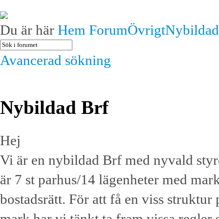
Du är här
Hem
Forum
Övrigt
Nybildad
Avancerad sökning
Nybildad Brf
Hej
Vi är en nybildad Brf med nyvald styre
är 7 st parhus/14 lägenheter med mar
bostadsrätt. För att få en viss struktu
mark har vi tänkt ta fram vissa regler 