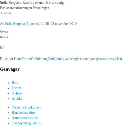
Sofia Bergvist
, Kassör / ekonomiskt ansvarig
Bostadsrättsföreningen Prästkragen
3 poster
Av
Sofia Bergvist
(3 poster), 14:20, 03 november 2010
Svara
Rösta
0,0
Du är här
Hem
Forum
Ombildning
Ombildning av fastighet utan hyresgästers medverkan
Genvägar
Hem
Forum
Nyheter
Artiklar
Mallar och dokument
Hitta leverantörer
Annonsera hos oss
Om Styrelseguiden.se