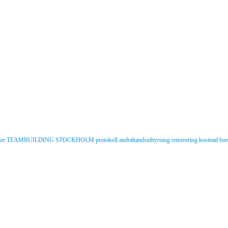
der
TEAMBUILDING STOCKHOLM
protokoll
andrahandsuthyrning
renovering
kostnad
boe