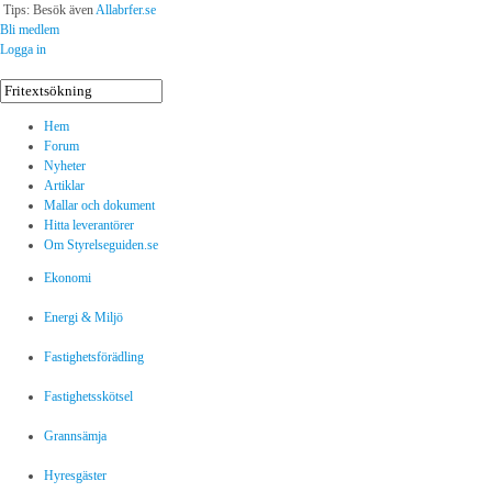
Tips: Besök även
Allabrfer.se
Bli medlem
Logga in
Hem
Forum
Nyheter
Artiklar
Mallar och dokument
Hitta leverantörer
Om Styrelseguiden.se
Ekonomi
Energi & Miljö
Fastighetsförädling
Fastighetsskötsel
Grannsämja
Hyresgäster