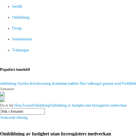
Juridik
Ombildning
Övrigt
Seniorboende
Tvättstugan
Populärt innehåll
ombildning
Styrelse
årsredovisning
årstämman
kallelse
Hiss
balkonger
grannar
avtal
Profilklä
Annonser
Du är här
Hem
Forum
Ombildning
Ombildning av fastighet utan hyresgästers medverkan
Avancerad sökning
Ombildning av fastighet utan hyresgästers medverkan