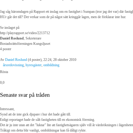
Jag såg häromdagen på Rapport ett inslag om en fastighet i Sumpan (tror jag det var) där fastig
HUr går det till? Det verkar som de på något sätt kringgår lagen, men de förklarar inte hur.
Se inslaget på
http://playrapport.se/video/2213712
Daniel Roslund
, Sekreterare
Bostadsrättsföreningen Kungsljuset
4 poster
Av
Daniel Roslund
(4 poster), 22:24, 28 oktober 2010
årsredovisning
,
hyresgäster
,
ombildning
Rösta
0,0
Senaste svar på tråden
Intressant,
Synd att de inte gick djupare i hur det hade gått till.
Enligt reportaget hade de sålt fastigheten till en ekonomisk förening.
Det är ju inte utan att det "luktar" lite att fastighetsägaren själv vill åt värdeökningen i lägenh
Tråkigt om detta blir vanligt, ombildningar kan få dåligt rykte.