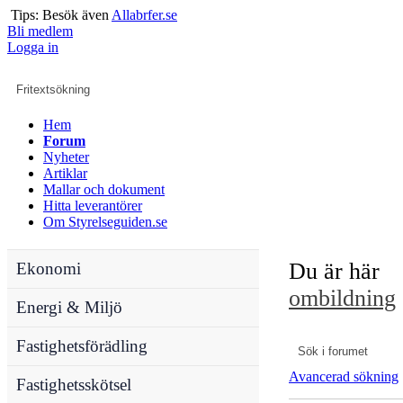
Tips: Besök även
Allabrfer.se
Bli medlem
Logga in
Hem
Forum
Nyheter
Artiklar
Mallar och dokument
Hitta leverantörer
Om Styrelseguiden.se
Du är här
Ekonomi
ombildning
Energi & Miljö
Fastighetsförädling
Avancerad sökning
Fastighetsskötsel