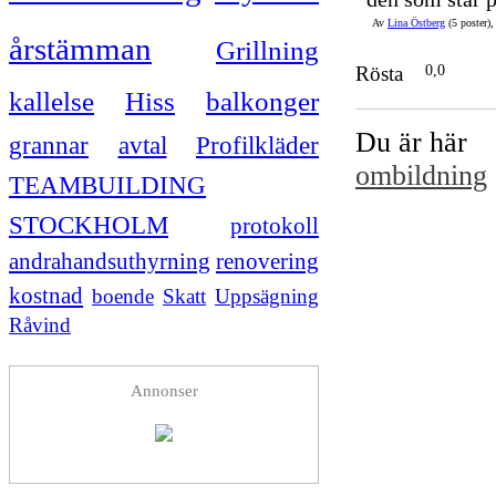
Av
Lina Östberg
(5 poster)
årstämman
Grillning
Rösta
0,0
kallelse
Hiss
balkonger
Du är här
grannar
avtal
Profilkläder
ombildning
TEAMBUILDING
STOCKHOLM
protokoll
andrahandsuthyrning
renovering
kostnad
boende
Skatt
Uppsägning
Råvind
Annonser