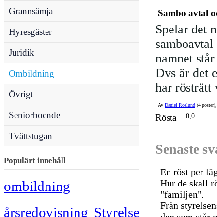
Grannsämja
Sambo avtal o
Spelar det 
Hyresgäster
samboavtal v
Juridik
namnet står
Dvs är det 
Ombildning
har rösträt
Övrigt
Av
Daniel Roslund
(4 poster)
Seniorboende
Rösta
0,0
Tvättstugan
Senaste sv
Populärt innehåll
En röst per lä
Hur de skall 
ombildning
"familjen".
Från styrelsen
årsredovisning
Styrelse
den som står p