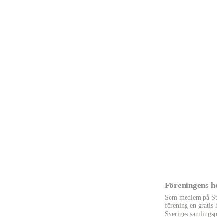
Genvägar
Föreningens he
Hem
Mallar och dokument
Som medlem på Sty
Forum
Hitta leverantörer
förening en gratis
Nyheter
Annonsera hos oss
Sveriges samlingsp