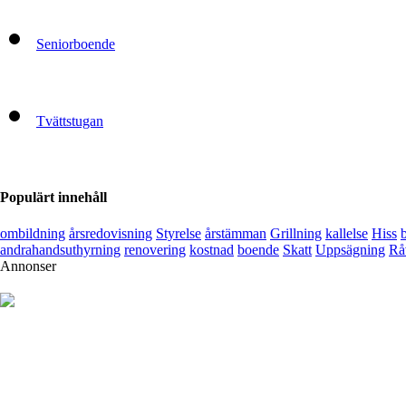
Seniorboende
Tvättstugan
Populärt innehåll
ombildning
årsredovisning
Styrelse
årstämman
Grillning
kallelse
Hiss
andrahandsuthyrning
renovering
kostnad
boende
Skatt
Uppsägning
Rå
Annonser