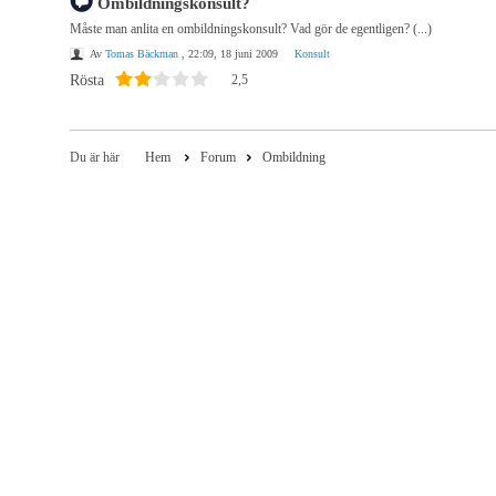
Ombildningskonsult?
Måste man anlita en ombildningskonsult? Vad gör de egentligen? (...)
Av
Tomas Bäckman
, 22:09, 18 juni 2009
Konsult
Rösta
2,5
Du är här
Hem
Forum
Ombildning