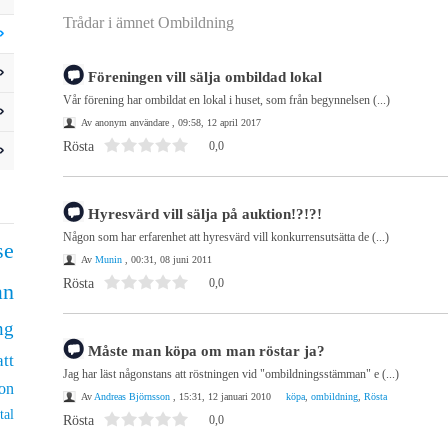
Trådar i ämnet Ombildning
Föreningen vill sälja ombildad lokal
Vår förening har ombildat en lokal i huset, som från begynnelsen (...)
Av anonym användare , 09:58, 12 april 2017
Rösta
0,0
Hyresvärd vill sälja på auktion!?!?!
Någon som har erfarenhet att hyresvärd vill konkurrensutsätta de (...)
se
Av
Munin
, 00:31, 08 juni 2011
Rösta
0,0
an
ng
Måste man köpa om man röstar ja?
tt
Jag har läst någonstans att röstningen vid "ombildningsstämman" e (...)
on
Av
Andreas Björnsson
, 15:31, 12 januari 2010
köpa
,
ombildning
,
Rösta
tal
Rösta
0,0