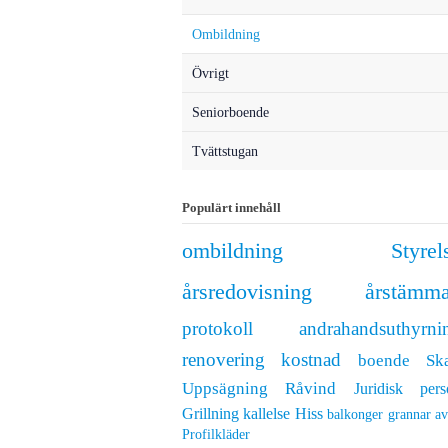
Ombildning
Övrigt
Seniorboende
Tvättstugan
Populärt innehåll
ombildning
Styrel
årsredovisning
årstämm
protokoll
andrahandsuthyrni
renovering
kostnad
boende
Ska
Uppsägning
Råvind
Juridisk pers
Grillning
kallelse
Hiss
balkonger
grannar
av
Profilkläder