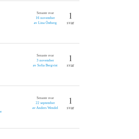
1
Senaste svar
16 november
svar
av Lina Östberg
1
Senaste svar
3 november
svar
av Sofia Bergvist
1
Senaste svar
22 september
svar
av Anders Wendel
er