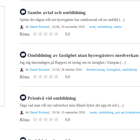
Sambo avtal och ombildning
Spelar det någon roll om hyresgäster har samboavtal vid en ombild (...)
Av
Daniel Roslund
, 16:06, 10 november 2010
avtal
,
ombildning
,
sambo
Rösta
0,0
Ombildning av fastighet utan hyresgästers medverkan
Jag såg häromdagen på Rapport ett inslag om en fastighet i Sumpan (...)
Av
Daniel Roslund
, 22:24, 28 oktober 2010
årsredovisning
,
hyresgäster
,
ombildning
Rösta
0,0
Prisnivå vid ombildning
Säga vad man vill om valrörelser men ibland dyker det upp ett och (...)
Av
Daniel Roslund
, 10:34, 15 september 2010
insats
,
ombildning
,
pris per kvadratmet
Rösta
0,0