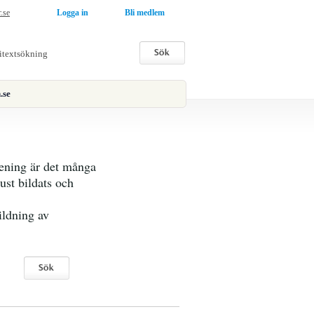
r.se
Logga in
Bli medlem
.se
rening är det många
ust bildats och
ildning av