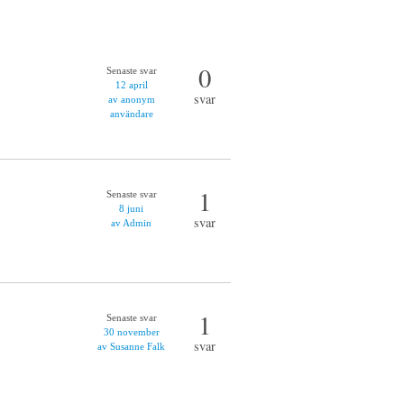
0
Senaste svar
12 april
svar
av anonym
användare
1
Senaste svar
8 juni
svar
av Admin
1
Senaste svar
30 november
svar
av Susanne Falk