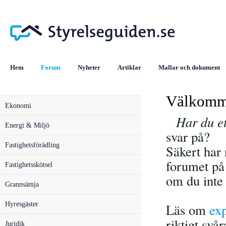
Hem
Forum
Nyheter
Artiklar
Mallar och dokument
Välkomme
Ekonomi
Har du e
Energi & Miljö
svar på?
Fastighetsförädling
Säkert har 
forumet på
Fastighetsskötsel
om du inte 
Grannsämja
Hyresgäster
Läs om
ex
riktigt svå
Juridik