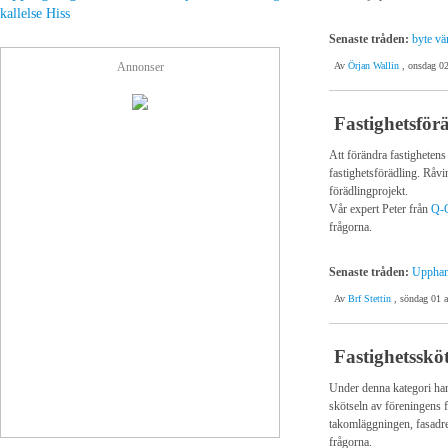
kallelse
Hiss
Senaste tråden:
byte vä
Av
Örjan Wallin
, onsdag 02
Annonser
Fastighetsför
Att förändra fastighetens 
fastighetsförädling. Råv
förädlingprojekt.
Vår expert Peter från
Q-G
frågorna.
Senaste tråden:
Upphand
Av
Brf Stettin
, söndag 01 a
Fastighetssköt
Under denna kategori har 
skötseln av föreningens f
takomläggningen, fasadren
frågorna.