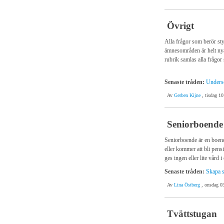
Övrigt
Alla frågor som berör styr
ämnesområden är helt nya
rubrik samlas alla frågo
Senaste tråden:
Undersö
Av
Gerben Kijne
, tisdag 10
Seniorboende
Seniorboende är en boend
eller kommer att bli pens
ges ingen eller lite vård i
Senaste tråden:
Skapa s
Av
Lina Östberg
, onsdag 0
Tvättstugan