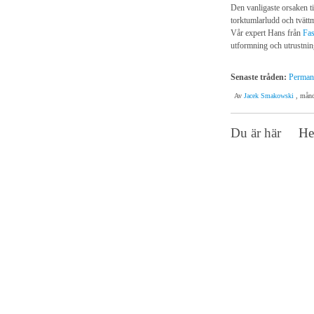
Den vanligaste orsaken ti
torktumlarludd och tvätt
Vår expert Hans från
Fas
utformning och utrustnin
Senaste tråden:
Permane
Av
Jacek Smakowski
, månd
Du är här
H