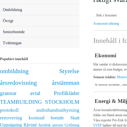
Ombildning
Övrigt
Avancerad sökning
Seniorboende
Innehåll i 
Tvättstugan
Ekonomi
Populärt innehåll
Här samlar vi diskussion
ämnen så som budget, rev
ombildning
Styrelse
Senaste tråden:
Motorvä
årsredovisning
årstämman
Av anonym användare , ons
grannar
avtal
Profilkläder
Energi & Mil
TEAMBUILDING STOCKHOLM
protokoll
andrahandsuthyrning
Även bostadsrättföreningar
trådar om bland annat en
renovering
kostnad
boende
Skatt
Våra experter Per-Erik f
Uppsägning
Råvind
Juridisk person
Grillning
SVEP
hjälper till med de