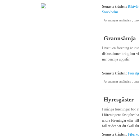
Senaste tråden:
Riktvär
Stockholm
Av anonym användare , tors
Grannsämja
Livet i en förening är int
diskussioner kring hur v
när osämja uppstår.
Senaste tråden:
Försälj
Av anonym användare , onsd
Hyresgäster
I många föreningar bor ä
i föreningens fastighet h
andra föreningar eller vil
fall är det här du skall sk
Senaste tråden:
Fiberko