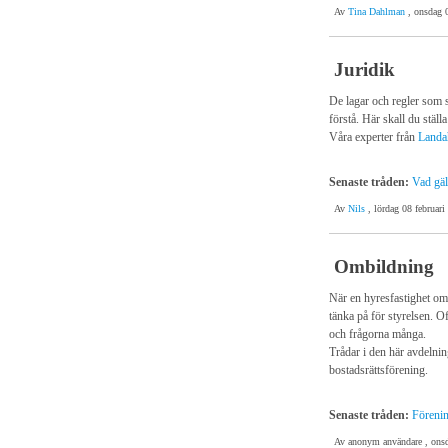
Av
Tina Dahlman
, onsdag 
Juridik
De lagar och regler som s
förstå. Här skall du ställ
Våra experter från
Landa
Senaste tråden:
Vad gäl
Av
Nils
, lördag 08 februari
Ombildning
När en hyresfastighet omb
tänka på för styrelsen. Of
och frågorna många.
Trådar i den här avdelnin
bostadsrättsförening.
Senaste tråden:
Förenin
Av anonym användare , onsd