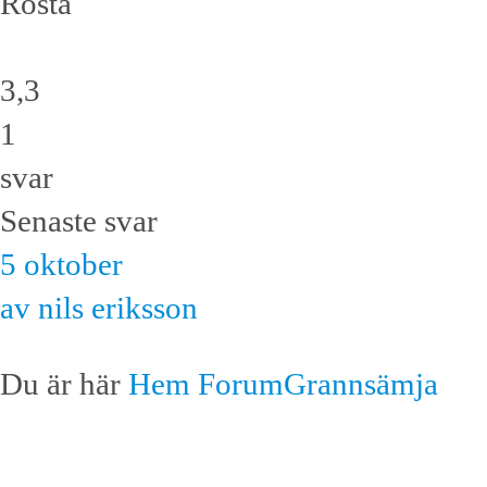
Rösta
3,3
1
svar
Senaste svar
5 oktober
av nils eriksson
Du är här
Hem
Forum
Grannsämja