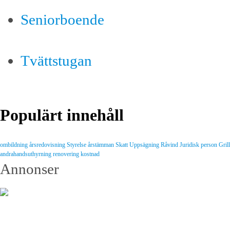
Seniorboende
Tvättstugan
Populärt innehåll
ombildning
årsredovisning
Styrelse
årstämman
Skatt
Uppsägning
Råvind
Juridisk person
Gril
andrahandsuthyrning
renovering
kostnad
Annonser