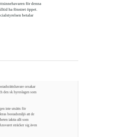
rättsinnehavaren för denna
alltid ha fönstret öppet.
ialstyrelsen betalar
bostadsrättshavare orsakar
och den sk hyreslagen som
en inte utsätts för
eras bostadsmiljö att de
heten iaktta allt som
 Ansvaret sträcker sig även