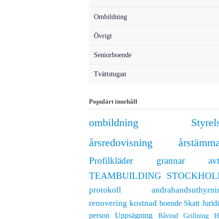
Ombildning
Övrigt
Seniorboende
Tvättstugan
Populärt innehåll
ombildning
Styrel
årsredovisning
årstämm
Profilkläder
grannar
avt
TEAMBUILDING STOCKHO
protokoll
andrahandsuthyrni
renovering
kostnad
boende
Skatt
Jurid
person
Uppsägning
Råvind
Grillning
H