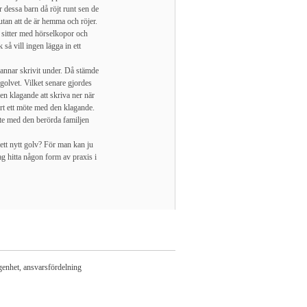
r dessa barn då röjt runt sen de
utan att de är hemma och röjer.
 sitter med hörselkopor och
så vill ingen lägga in ett
rannar skrivit under. Då stämde
 golvet. Vilket senare gjordes
den klagande att skriva ner när
rt ett möte med den klagande.
öte med den berörda familjen
 ett nytt golv? För man kan ju
jag hitta någon form av praxis i
genhet, ansvarsfördelning