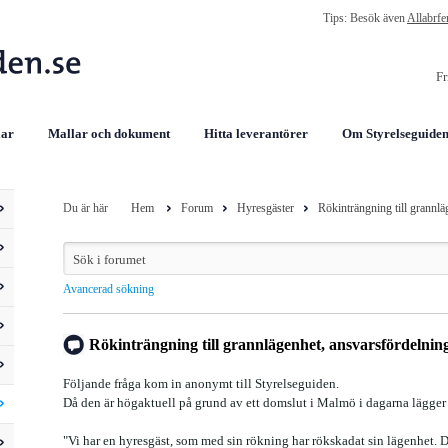
Tips: Besök även
Allabrfe
lar
Mallar och dokument
Hitta leverantörer
Om Styrelseguiden
Du är här
Hem
Forum
Hyresgäster
Rökinträngning till grannlä
Avancerad sökning
Rökinträngning till grannlägenhet, ansvarsfördelnin
Följande fråga kom in anonymt till Styrelseguiden.
Då den är högaktuell på grund av ett domslut i Malmö i dagarna lägger 
"Vi har en hyresgäst, som med sin rökning har rökskadat sin lägenhet. 