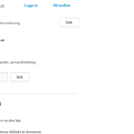
r.se
Logga in
Bli medlem
.se
genhet, ansvarsfördelning
g
vi ut den här.
Denna röklukt är dessutom