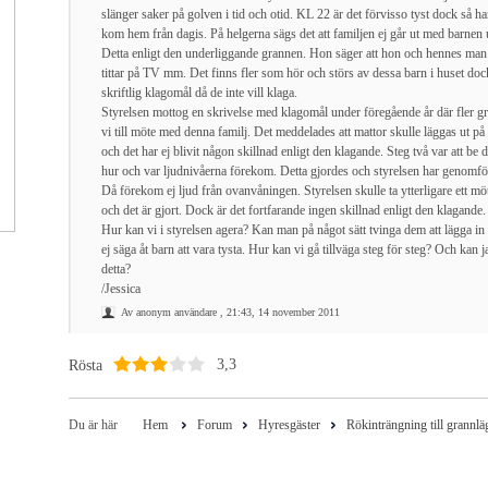
slänger saker på golven i tid och otid. KL 22 är det förvisso tyst dock så ha
kom hem från dagis. På helgerna sägs det att familjen ej går ut med barnen 
Detta enligt den underliggande grannen. Hon säger att hon och hennes man
tittar på TV mm. Det finns fler som hör och störs av dessa barn i huset dock 
skriftlig klagomål då de inte vill klaga.
Styrelsen mottog en skrivelse med klagomål under föregående år där fler g
vi till möte med denna familj. Det meddelades att mattor skulle läggas ut på
och det har ej blivit någon skillnad enligt den klagande. Steg två var att be 
hur och var ljudnivåerna förekom. Detta gjordes och styrelsen har genomfö
Då förekom ej ljud från ovanvåningen. Styrelsen skulle ta ytterligare ett m
och det är gjort. Dock är det fortfarande ingen skillnad enligt den klagande.
Hur kan vi i styrelsen agera? Kan man på något sätt tvinga dem att lägga in
ej säga åt barn att vara tysta. Hur kan vi gå tillväga steg för steg? Och kan 
detta?
/Jessica
Av anonym användare , 21:43, 14 november 2011
Rösta
3,3
Du är här
Hem
Forum
Hyresgäster
Rökinträngning till grannlä