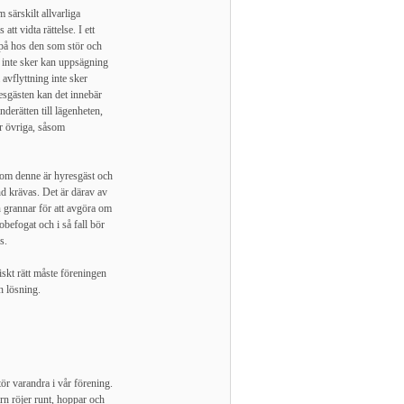
 särskilt allvarliga
tt vidta rättelse. I ett
r på hos den som stör och
e inte sker kan uppsägning
avflyttning inte sker
esgästen kan det innebär
nderätten till lägenheten,
är övriga, såsom
 om denne är hyresgäst och
nd krävas. Det är därav av
 grannar för att avgöra om
obefogat och i så fall bör
s.
diskt rätt måste föreningen
en lösning.
tör varandra i vår förening.
rn röjer runt, hoppar och