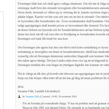
Föreningen både kan och skall agera i många situationer. Om det inte är fråga om
störningar skall först den störande hyresgästen eller bostadsättshavaren anmodas a
första skede, beroende av vilken typ av störning det är, kanske styrelsen ringe
påtalar frågan. Kanske vet den som stör inte om att den är störande. Om rättels
av hyresrätten eller bostadsrätten ske. Även socialnämnden skall kontaktas. Om 
enligt uppsägningen skall ärendet prövas av hyresnämnd eller domstol. För hyr
att denne förlorat sin hyresrätt och för bostadsrättshavaren att han förlorat nyttja
denne har dock rätt till vad som efter en försäljning av bostadsrätten kvarstår n
föreningen och bank fått betalt för sina krav.
Om föreningen inte agerar kan den som blivit störd kräva nedsättning av hyran
nedsättning av årsavgiften om denne är bostadsrättshavare, därtill kan skadestå
synnerlig vikt att föreningen åtminstone undersöker klagomål som kommer från
den måste agera rättsligt. Det kan å andra sidan även visa sig att ett klagomål är 
föreningen meddela den som klagar att ytterligare åtgärder inte kommer att vidta
Det är viktigt att allt sker på korrekt sätt eftersom om uppsägningen inte är juri
börja om från början vilket leder till att det kan gå lång tid innan problemet får 
Mvh
Susanne Falk, Landahl Advokatbyrå
Av
Susanne Falk
(12 poster), 14:00, 30 november 2010
För att fortsätta på ovanstående slinga. Vi har ett problem med att grannar s
Huset är från 1901 och därmed lyhört. De störande är en barnfamilj vars ba