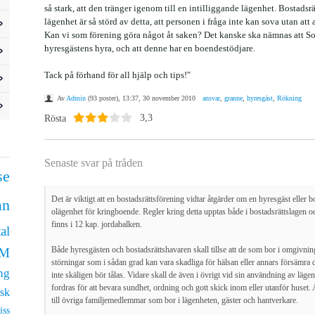
så stark, att den tränger igenom till en intilliggande lägenhet. Bostads
lägenhet är så störd av detta, att personen i fråga inte kan sova utan att 
Kan vi som förening göra något åt saken? Det kanske ska nämnas att Soc
hyresgästens hyra, och att denne har en boendestödjare.
Tack på förhand för all hjälp och tips!"
Av
Admin
(93 poster), 13:37, 30 november 2010
ansvar
,
granne
,
hyresgäst
,
Rökning
Rösta
3,3
Senaste svar på tråden
se
Det är viktigt att en bostadsrättsförening vidtar åtgärder om en hyresgäst eller 
an
olägenhet för kringboende. Regler kring detta upptas både i bostadsrättslagen 
finns i 12 kap. jordabalken.
al
Både hyresgästen och bostadsrättshavaren skall tillse att de som bor i omgivning
LM
störningar som i sådan grad kan vara skadliga för hälsan eller annars försämra d
ng
inte skäligen bör tålas. Vidare skall de även i övrigt vid sin användning av lägen
fordras för att bevara sundhet, ordning och gott skick inom eller utanför huset.
isk
till övriga familjemedlemmar som bor i lägenheten, gäster och hantverkare.
iss