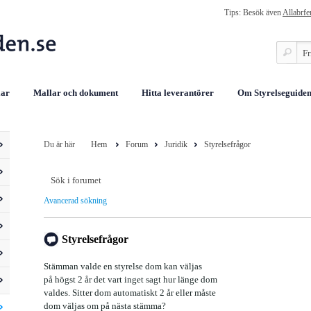
Tips: Besök även
Allabrfe
lar
Mallar och dokument
Hitta leverantörer
Om Styrelseguiden
Du är här
Hem
Forum
Juridik
Styrelsefrågor
Avancerad sökning
Styrelsefrågor
Stämman valde en styrelse dom kan väljas
på högst 2 år det vart inget sagt hur länge dom
valdes. Sitter dom automatiskt 2 år eller måste
dom väljas om på nästa stämma?