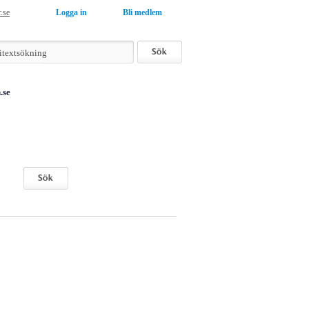
r.se
Logga in
Bli medlem
.se