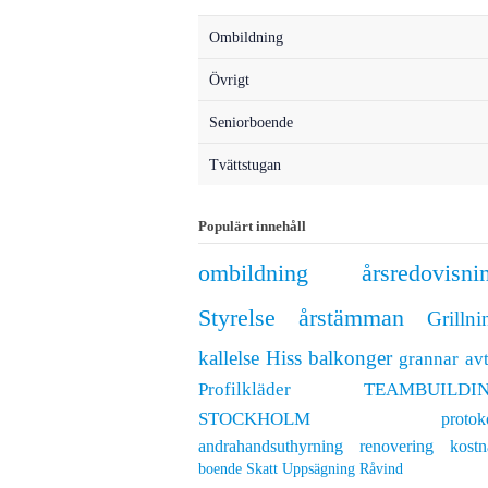
Ombildning
Övrigt
Seniorboende
Tvättstugan
Populärt innehåll
ombildning
årsredovisni
Styrelse
årstämman
Grillni
kallelse
Hiss
balkonger
grannar
avt
Profilkläder
TEAMBUILDI
STOCKHOLM
protok
andrahandsuthyrning
renovering
kostn
boende
Skatt
Uppsägning
Råvind