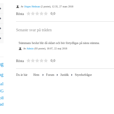
Av
Jörgen Hedman
(2 poster), 12:35, 27 mars 2018
Rösta
0,0
Senaste svar på tråden
Stämmans beslut blir då oklart och bör förtydligas på nästa stämma.
Av
Admin
(93 poster), 18:07, 22 maj 2018
Rösta
0,0
ng
ng
Du är här
Hem
Forum
Juridik
Styrelsefrågor
al
NG
oll
ad