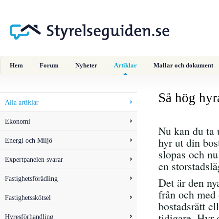
Hem
Forum
Nyheter
Artiklar
Mallar och dokument
Så hög hyra
Alla artiklar
Ekonomi
Nu kan du ta u
hyr ut din bo
Energi och Miljö
slopas och nu 
Expertpanelen svarar
en storstadslä
Fastighetsförädling
Det är den ny
från och med d
Fastighetsskötsel
bostadsrätt el
tidigare. Hyr
Hyresförhandling