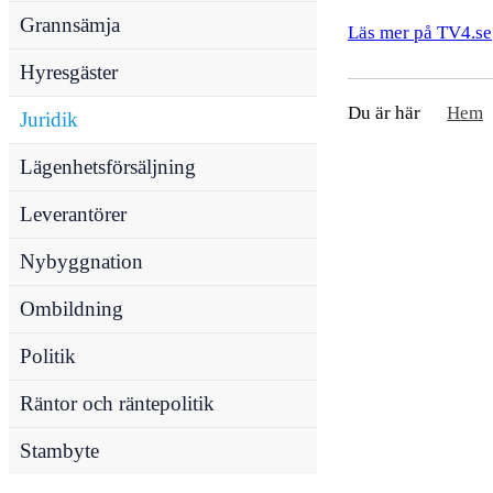
Grannsämja
Läs mer på TV4.se
Hyresgäster
Du är här
Hem
Juridik
Lägenhetsförsäljning
Leverantörer
Nybyggnation
Ombildning
Politik
Räntor och räntepolitik
Stambyte