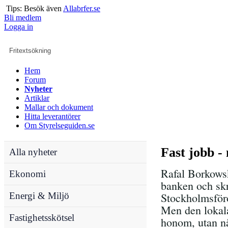
Tips: Besök även
Allabrfer.se
Bli medlem
Logga in
Hem
Forum
Nyheter
Artiklar
Mallar och dokument
Hitta leverantörer
Om Styrelseguiden.se
Fast jobb 
Alla nyheter
Rafal Borkowski
Ekonomi
banken och skr
Energi & Miljö
Stockholmsför
Men den lokala
Fastighetsskötsel
honom, utan nå