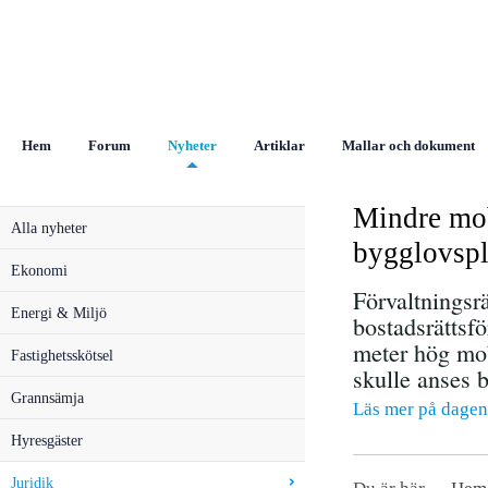
Hem
Forum
Nyheter
Artiklar
Mallar och dokument
Mindre mob
Alla nyheter
bygglovspl
Ekonomi
Förvaltningsrä
Energi & Miljö
bostadsrättsfö
meter hög mob
Fastighetsskötsel
skulle anses 
Grannsämja
Läs mer på dagen
Hyresgäster
Juridik