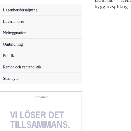
Du är här
Hem
bygglovspliktig
Lägenhetsförsäljning
Leverantörer
Nybyggnation
Ombildning
Politik
Räntor och räntepolitik
Stambyte
Annonser